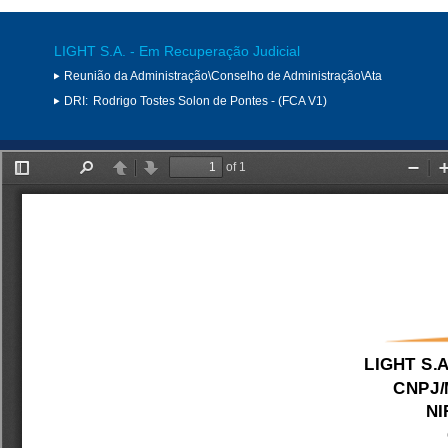
LIGHT S.A. - Em Recuperação Judicial
Reunião da Administração\Conselho de Administração\Ata
DRI:
Rodrigo Tostes Solon de Pontes - (FCA V1)