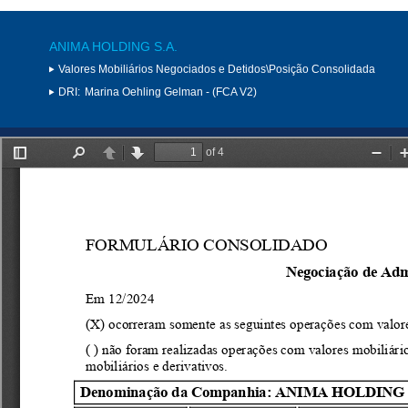
ANIMA HOLDING S.A.
Valores Mobiliários Negociados e Detidos\Posição Consolidada
DRI:
Marina Oehling Gelman - (FCA V2)