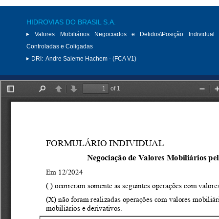
HIDROVIAS DO BRASIL S.A.
Valores Mobiliários Negociados e Detidos\Posição Individual 
Controladas e Coligadas
DRI:
Andre Saleme Hachem - (FCA V1)