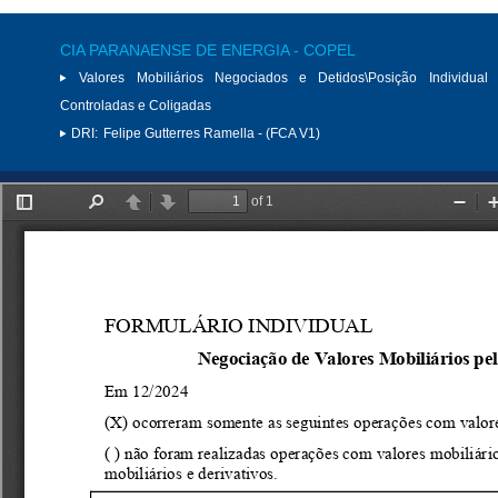
CIA PARANAENSE DE ENERGIA - COPEL
Valores Mobiliários Negociados e Detidos\Posição Individual 
Controladas e Coligadas
DRI:
Felipe Gutterres Ramella - (FCA V1)