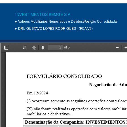
INVESTIMENTOS BEMGE S.A.
Valores Mobiliários Negociados e Detidos\Posição Consolidada
DRI:
GUSTAVO LOPES RODRIGUES - (FCA V2)