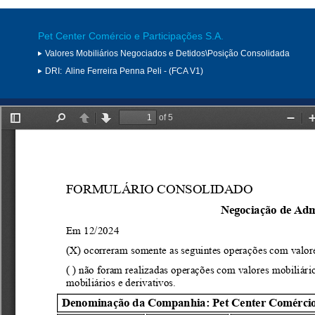
Pet Center Comércio e Participações S.A.
Valores Mobiliários Negociados e Detidos\Posição Consolidada
DRI:
Aline Ferreira Penna Peli - (FCA V1)