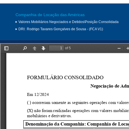
Companhia de Locação das Américas
Valores Mobiliários Negociados e Detidos\Posição Consolidada
DRI:
Rodrigo Tavares Gonçalves de Sousa - (FCA V1)