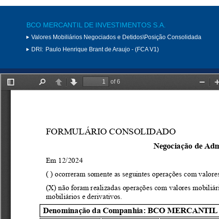
BCO MERCANTIL DE INVESTIMENTOS S.A.
Valores Mobiliários Negociados e Detidos\Posição Consolidada
DRI:
Paulo Henrique Brant de Araujo - (FCA V1)