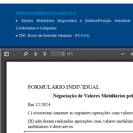
INFRACOMMERCE CXAAS S.A.
Valores Mobiliários Negociados e Detidos\Posição Individual 
Controladas e Coligadas
DRI:
Bruno de Andrade Vasques - (FCA V1)