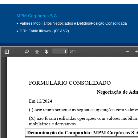
MPM Corpóreos S.A.
Valores Mobiliários Negociados e Detidos\Posição Consolidada
DRI:
Fabio Itikawa - (FCA V2)