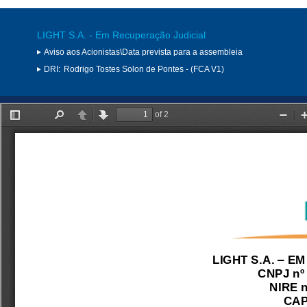
LIGHT S.A. - Em Recuperação Judicial
Aviso aos Acionistas\Data prevista para a assembleia
DRI:
Rodrigo Tostes Solon de Pontes - (FCA V1)