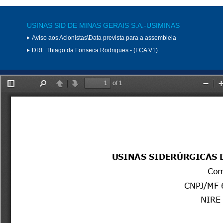
USINAS SID DE MINAS GERAIS S.A.-USIMINAS
Aviso aos Acionistas\Data prevista para a assembleia
DRI:
Thiago da Fonseca Rodrigues - (FCA V1)