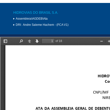
HIDROVIAS DO BRASIL S.A.
Assembleia\AGDEB\Ata
DRI:
Andre Saleme Hachem - (FCA V1)