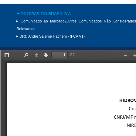
HIDROVIAS DO BRASIL S.A.
Comunicado ao Mercado\Outros Comunicados Não Considerados
Relevantes
DRI:
Andre Saleme Hachem - (FCA V1)