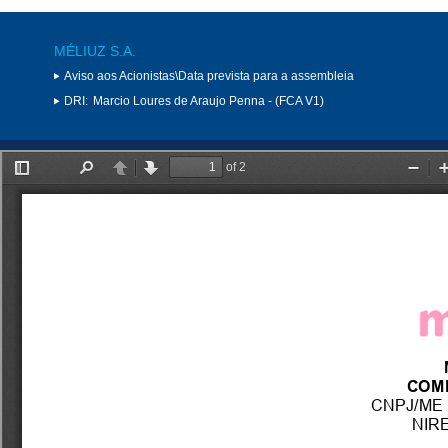
MÉLIUZ S.A.
Aviso aos Acionistas\Data prevista para a assembleia
DRI:
Marcio Loures de Araujo Penna - (FCA V1)