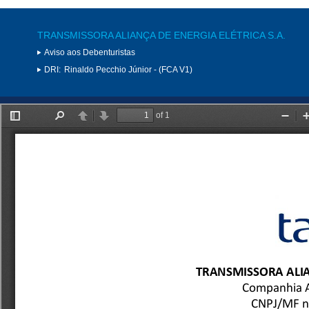
TRANSMISSORA ALIANÇA DE ENERGIA ELÉTRICA S.A.
Aviso aos Debenturistas
DRI:
Rinaldo Pecchio Júnior - (FCA V1)