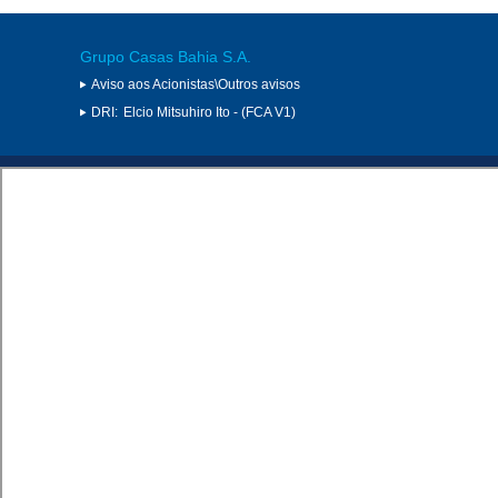
Grupo Casas Bahia S.A.
Aviso aos Acionistas\Outros avisos
DRI:
Elcio Mitsuhiro Ito - (FCA V1)