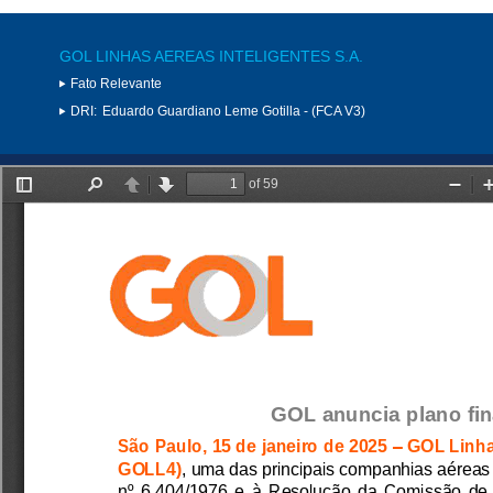
GOL LINHAS AEREAS INTELIGENTES S.A.
Fato Relevante
DRI:
Eduardo Guardiano Leme Gotilla - (FCA V3)