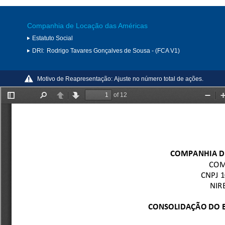
Companhia de Locação das Américas
Estatuto Social
DRI:
Rodrigo Tavares Gonçalves de Sousa - (FCA V1)
Motivo de Reapresentação:
Ajuste no número total de ações.