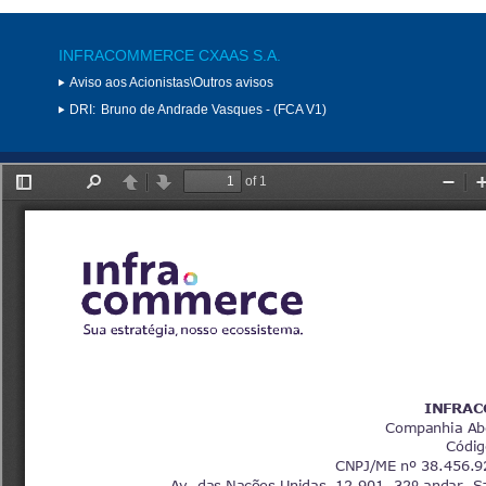
INFRACOMMERCE CXAAS S.A.
Aviso aos Acionistas\Outros avisos
DRI:
Bruno de Andrade Vasques - (FCA V1)