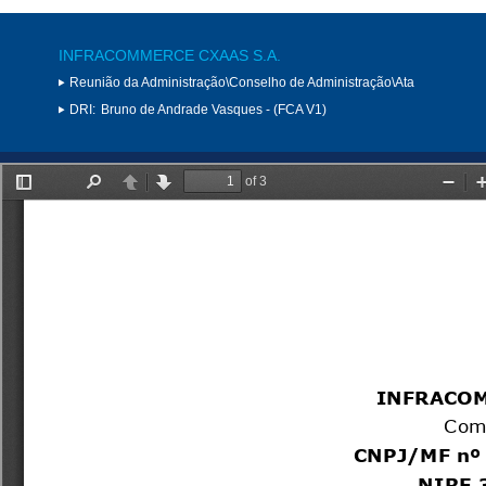
INFRACOMMERCE CXAAS S.A.
Reunião da Administração\Conselho de Administração\Ata
DRI:
Bruno de Andrade Vasques - (FCA V1)