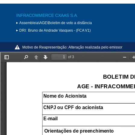
INFRACOMMERCE CXAAS S.A.
Assembleia\AGE\Boletim de voto a distância
DRI:
Bruno de Andrade Vasques - (FCA V1)
Motivo de Reapresentação:
Alteração realizada pelo emissor