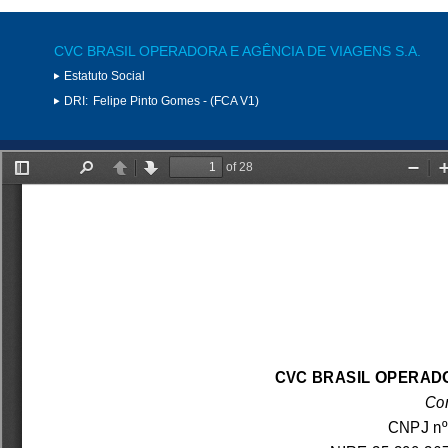
CVC BRASIL OPERADORA E AGÊNCIA DE VIAGENS S.A.
Estatuto Social
DRI:
Felipe Pinto Gomes - (FCA V1)