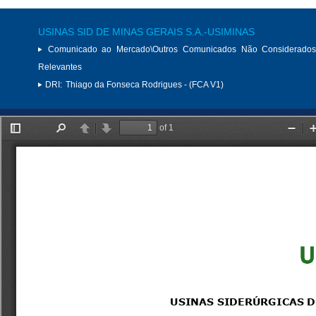
USINAS SID DE MINAS GERAIS S.A.-USIMINAS
Comunicado ao Mercado\Outros Comunicados Não Considerados
Relevantes
DRI:
Thiago da Fonseca Rodrigues - (FCA V1)