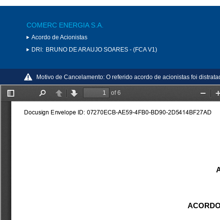
COMERC ENERGIA S.A.
Acordo de Acionistas
DRI:
BRUNO DE ARAUJO SOARES - (FCA V1)
Motivo de Cancelamento:
O referido acordo de acionistas foi distrat