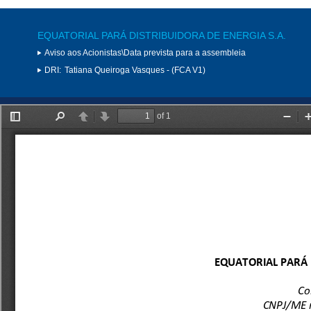
EQUATORIAL PARÁ DISTRIBUIDORA DE ENERGIA S.A.
Aviso aos Acionistas\Data prevista para a assembleia
DRI:
Tatiana Queiroga Vasques - (FCA V1)