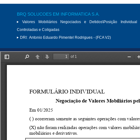
BRQ SOLUCOES EM INFORMATICA S.A.
Valores Mobiliários Negociados e Detidos\Posição Individual 
Controladas e Coligadas
DRI:
Antonio Eduardo Pimentel Rodrigues - (FCA V2)