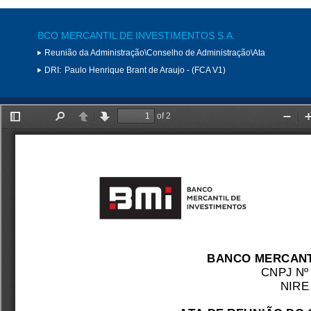
BCO MERCANTIL DE INVESTIMENTOS S.A.
Reunião da Administração\Conselho de Administração\Ata
DRI:
Paulo Henrique Brant de Araujo - (FCA V1)