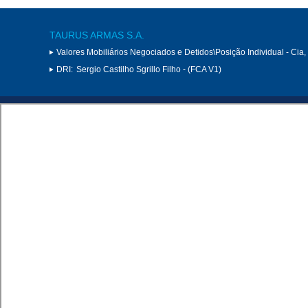
TAURUS ARMAS S.A.
Valores Mobiliários Negociados e Detidos\Posição Individual - Cia
DRI:
Sergio Castilho Sgrillo Filho - (FCA V1)