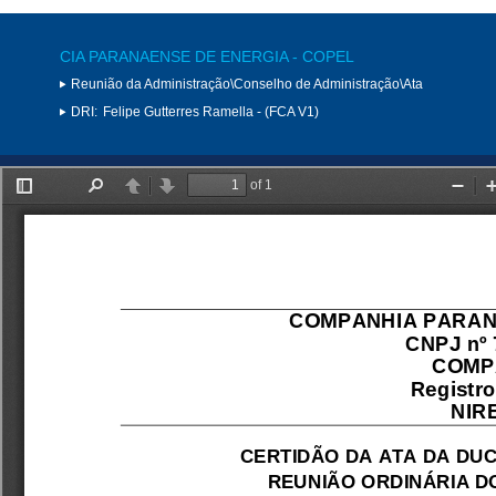
CIA PARANAENSE DE ENERGIA - COPEL
Reunião da Administração\Conselho de Administração\Ata
DRI:
Felipe Gutterres Ramella - (FCA V1)