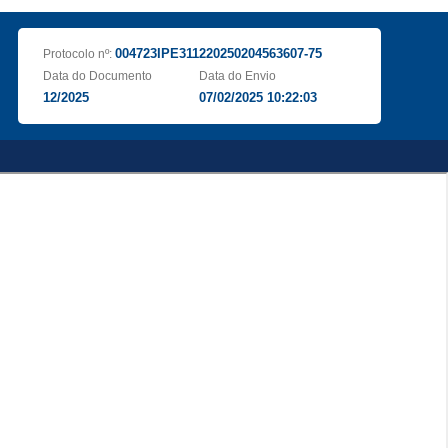
004723IPE311220250204563607-75
Protocolo nº:
Data do Documento
Data do Envio
12/2025
07/02/2025 10:22:03