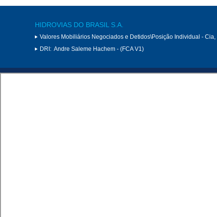
HIDROVIAS DO BRASIL S.A.
Valores Mobiliários Negociados e Detidos\Posição Individual - Cia
DRI:
Andre Saleme Hachem - (FCA V1)