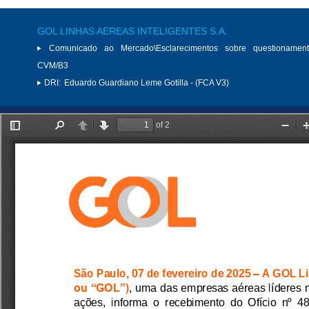
GOL LINHAS AEREAS INTELIGENTES S.A.
Comunicado ao Mercado\Esclarecimentos sobre questionamen
CVM/B3
DRI:
Eduardo Guardiano Leme Gotilla - (FCA V3)