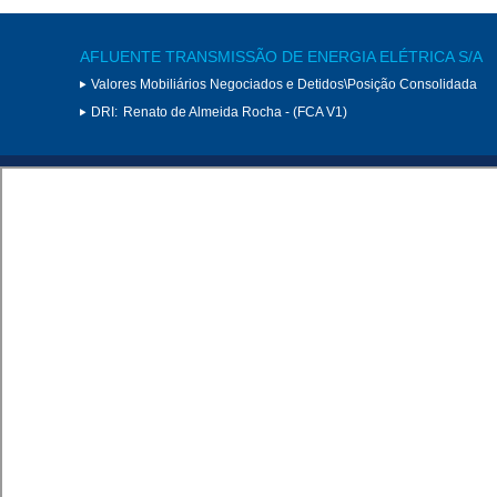
AFLUENTE TRANSMISSÃO DE ENERGIA ELÉTRICA S/A
Valores Mobiliários Negociados e Detidos\Posição Consolidada
DRI:
Renato de Almeida Rocha - (FCA V1)