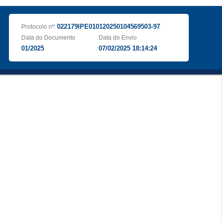
022179IPE010120250104569503-97
Protocolo nº:
Data do Documento
Data do Envio
01/2025
07/02/2025 18:14:24