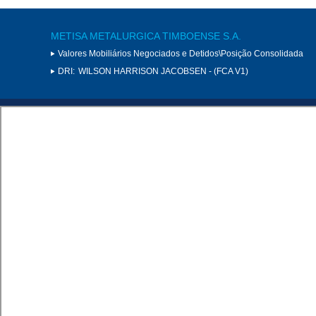
METISA METALURGICA TIMBOENSE S.A.
Valores Mobiliários Negociados e Detidos\Posição Consolidada
DRI:
WILSON HARRISON JACOBSEN - (FCA V1)