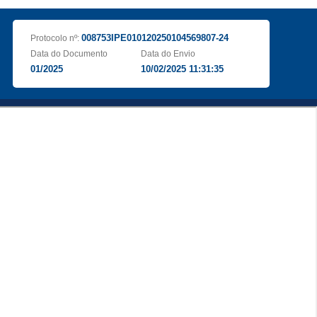
008753IPE010120250104569807-24
Protocolo nº:
Data do Documento
Data do Envio
01/2025
10/02/2025 11:31:35