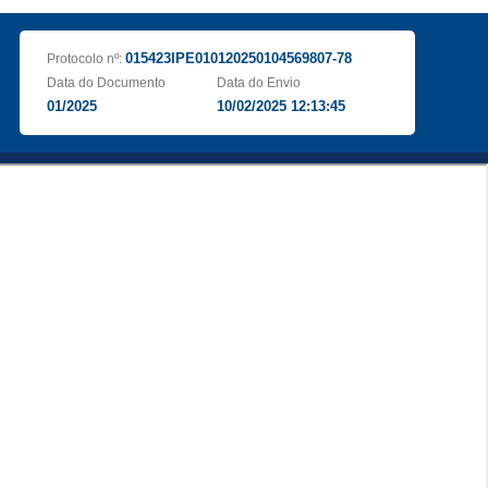
015423IPE010120250104569807-78
Protocolo nº:
Data do Documento
Data do Envio
01/2025
10/02/2025 12:13:45