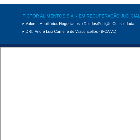
FICTOR ALIMENTOS S.A. - EM RECUPERAÇÃO JUDICIA
Valores Mobiliários Negociados e Detidos\Posição Consolidada
DRI:
André Luiz Carneiro de Vasconcellos - (FCA V1)