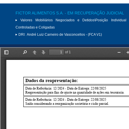
FICTOR ALIMENTOS S.A. - EM RECUPERAÇÃO JUDICIAL
Valores Mobiliários Negociados e Detidos\Posição Individual 
Controladas e Coligadas
DRI:
André Luiz Carneiro de Vasconcellos - (FCA V1)