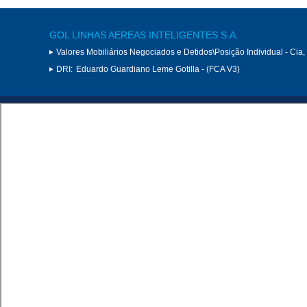
GOL LINHAS AEREAS INTELIGENTES S.A.
Valores Mobiliários Negociados e Detidos\Posição Individual - Cia
DRI:
Eduardo Guardiano Leme Gotilla - (FCA V3)