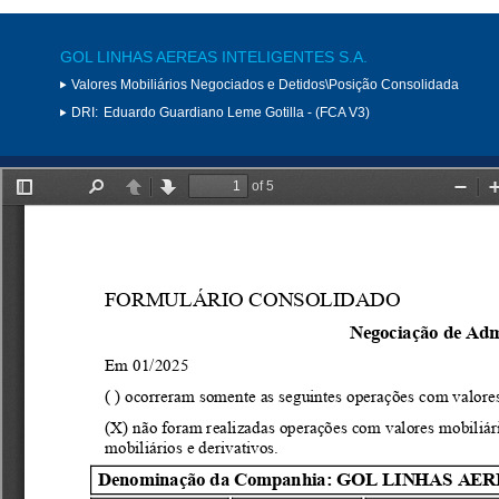
GOL LINHAS AEREAS INTELIGENTES S.A.
Valores Mobiliários Negociados e Detidos\Posição Consolidada
DRI:
Eduardo Guardiano Leme Gotilla - (FCA V3)