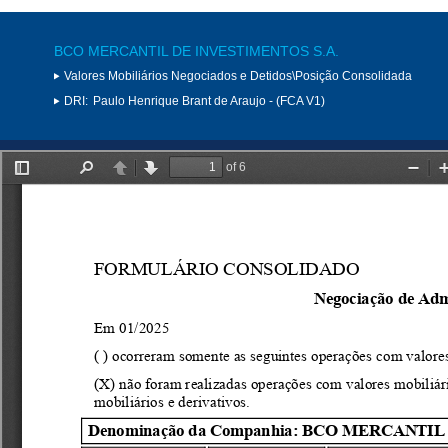
BCO MERCANTIL DE INVESTIMENTOS S.A.
Valores Mobiliários Negociados e Detidos\Posição Consolidada
DRI:
Paulo Henrique Brant de Araujo - (FCA V1)