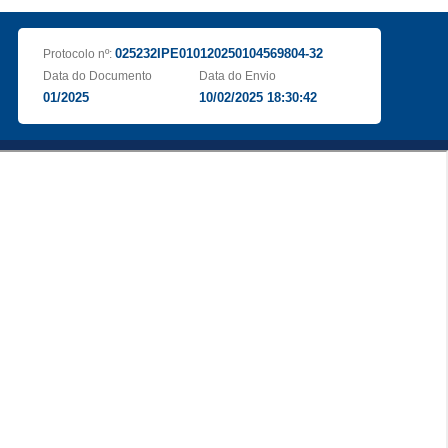
025232IPE010120250104569804-32
Protocolo nº:
Data do Documento
Data do Envio
01/2025
10/02/2025 18:30:42