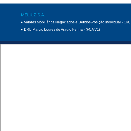
MÉLIUZ S.A.
Valores Mobiliários Negociados e Detidos\Posição Individual - Cia
DRI:
Marcio Loures de Araujo Penna - (FCA V1)