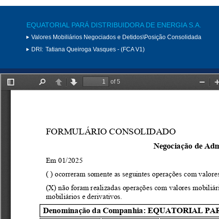
EQUATORIAL PARÁ DISTRIBUIDORA DE ENERGIA S.A.
Valores Mobiliários Negociados e Detidos\Posição Consolidada
DRI:
Tatiana Queiroga Vasques - (FCA V1)