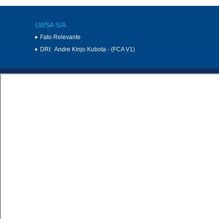
LWSA S/A
Fato Relevante
DRI:
Andre Kinjo Kubota - (FCA V1)