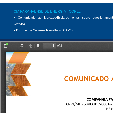
CIA PARANAENSE DE ENERGIA - COPEL
Comunicado ao Mercado\Esclarecimentos sobre questionamen
CVM/B3
DRI:
Felipe Gutterres Ramella - (FCA V1)