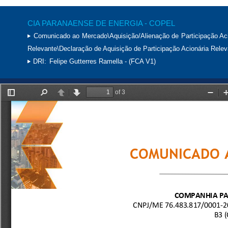
CIA PARANAENSE DE ENERGIA - COPEL
Comunicado ao Mercado\Aquisição/Alienação de Participação Aci
Relevante\Declaração de Aquisição de Participação Acionária Relev
DRI:
Felipe Gutterres Ramella - (FCA V1)