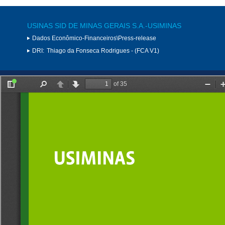
USINAS SID DE MINAS GERAIS S.A.-USIMINAS
Dados Econômico-Financeiros\Press-release
DRI:
Thiago da Fonseca Rodrigues - (FCA V1)