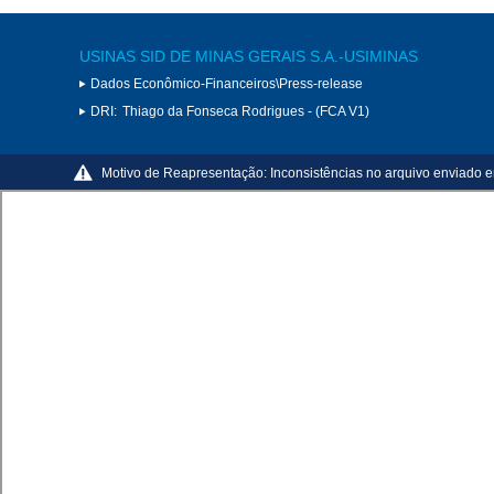
USINAS SID DE MINAS GERAIS S.A.-USIMINAS
Dados Econômico-Financeiros\Press-release
DRI:
Thiago da Fonseca Rodrigues - (FCA V1)
Motivo de Reapresentação:
Inconsistências no arquivo enviado e