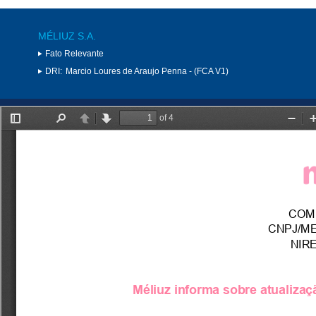
MÉLIUZ S.A.
Fato Relevante
DRI:
Marcio Loures de Araujo Penna - (FCA V1)