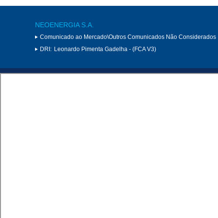
NEOENERGIA S.A.
Comunicado ao Mercado\Outros Comunicados Não Considerados 
DRI:
Leonardo Pimenta Gadelha - (FCA V3)