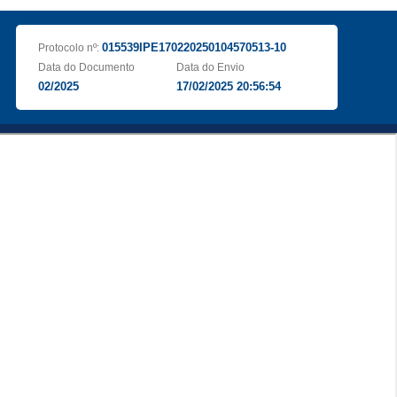
015539IPE170220250104570513-10
Protocolo nº:
Data do Documento
Data do Envio
02/2025
17/02/2025 20:56:54