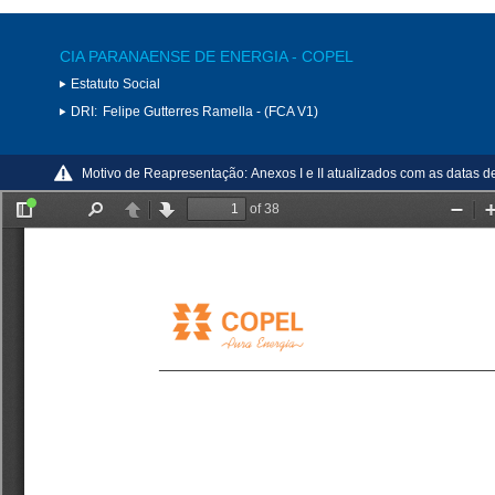
CIA PARANAENSE DE ENERGIA - COPEL
Estatuto Social
DRI:
Felipe Gutterres Ramella - (FCA V1)
Motivo de Reapresentação:
Anexos I e II atualizados com as datas d